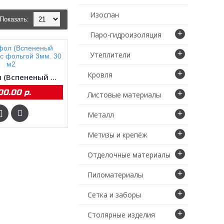
Изоспан
Показать:
+
Паро-гидроизоляция
+
Утеплители
+
Кровля
Теплофол (Вспененый полителен) с фольгой 3мм. 30 м2
00.00 р.
+
Листовые материалы
+
Металл
+
Метизы и крепёж
+
Отделочные материалы
+
Пиломатериалы
+
Сетка и заборы
+
Столярные изделия