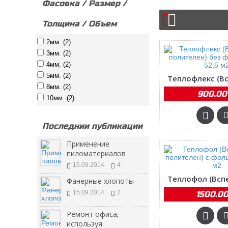
Фасовка / Размер /
Толщина / Объем
2мм. (2)
3мм. (2)
4мм. (2)
5мм. (2)
8мм. (2)
900.00 
10мм. (2)
Последнии публикации
Применение
пиломатериалов
15.09.2014
4
Фанерные хлопоты
15.09.2014
2
1500.00
Ремонт офиса,
используя