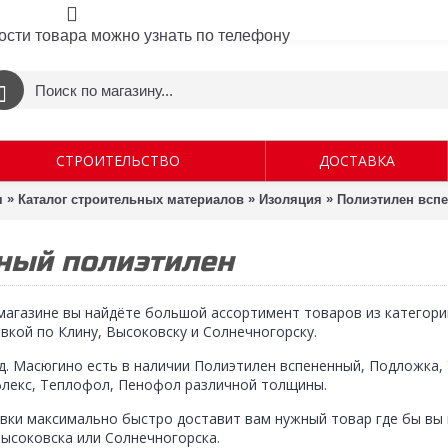
ости товара можно узнать по телефону
СТРОИТЕЛЬСТВО
ДОСТАВКА
»
»
»
я
Каталог строительных материалов
Изоляция
Полиэтилен всп
ный полиэтилен
магазине вы найдёте большой ассортимент товаров из категор
вкой по Клину, Высоковску и Солнечногорску.
д. Масюгино есть в наличии Полиэтилен вспененный, Подложка,
лекс, Теплофол, Пенофол различной толщины.
вки максимально быстро доставит вам нужный товар где бы вы 
Высоковска или Солнечногорска.