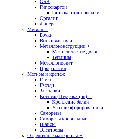
OSB
Гипсокартон
+
Гипсокартон профили
Оргалит
Фанера
Металл
+
Бочки
Винтовые сваи
Металлоконструкции
+
Металлические двери
Теплицы
Металлопрокат
Профнастил
Метизы и крепёж
+
Гайки
Гвозди
Заглушки
Крепеж (Перфорация)
+
Крепление балки
Угол перфорированный
Саморезы
Саморезы кровельные
Шайбы
Электроды
Отделочные материалы
+