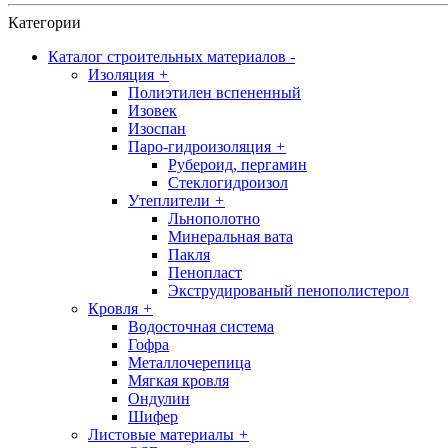
Категории
Каталог строительных материалов
-
Изоляция
+
Полиэтилен вспененный
Изовек
Изоспан
Паро-гидроизоляция
+
Рубероид, пергамин
Стеклогидроизол
Утеплители
+
Льнополотно
Минеральная вата
Пакля
Пенопласт
Экструдированый пенополистерол
Кровля
+
Водосточная система
Гофра
Металлочерепица
Мягкая кровля
Ондулин
Шифер
Листовые материалы
+