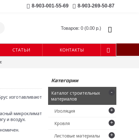
8-903-001-55-69
8-903-269-50-87
Товаров: 0 (0.00 р.)
СТАТЬИ
КОНТАКТЫ
с
Категории
-
Каталог строительных
Брус изготавливают
материалов
+
Изоляция
расный микроклимат
гу и воздух.
+
Кровля
ономичен.
+
Листовые материалы