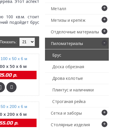
ерева. Этот аспект
+
Металл
ю 100 кв.м. стоит
+
Метизы и крепёж
ений подойдет брус
+
Отделочные материалы
Показать:
-
Пиломатериалы
Брус
00 х 50 х 6 м
Доска обрезная
25.00 р.
Дрова колотые
Плинтус и наличники
Строганая рейка
+
Сетка и заборы
0 х 200 х 6 м
55.00 р.
+
Столярные изделия