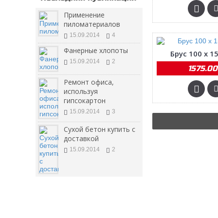
Применение
пиломатериалов
15.09.2014
4
Фанерные хлопоты
Брус 100 х 15
15.09.2014
2
1575.00
Ремонт офиса,
используя
гипсокартон
15.09.2014
3
Сухой бетон купить с
доставкой
15.09.2014
2