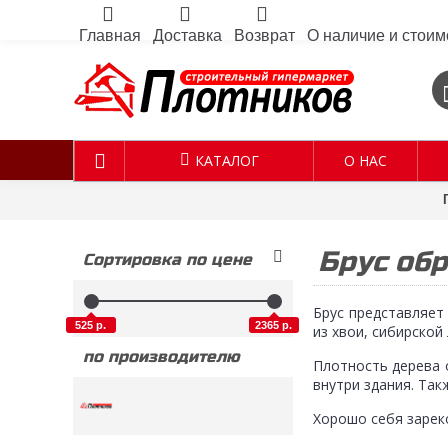
Главная
Доставка
Возврат
О наличие и стоим
КАТАЛОГ
О НАС
Брус об
Сортировка по цене
Брус представляет
525 р.
2365 р.
из хвои, сибирской 
по производителю
Плотность дерева 
внутри здания. Так
Хорошо себя зарек