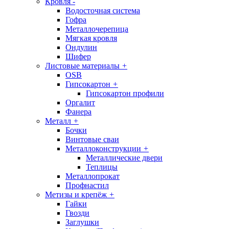
Кровля
-
Водосточная система
Гофра
Металлочерепица
Мягкая кровля
Ондулин
Шифер
Листовые материалы
+
OSB
Гипсокартон
+
Гипсокартон профили
Оргалит
Фанера
Металл
+
Бочки
Винтовые сваи
Металлоконструкции
+
Металлические двери
Теплицы
Металлопрокат
Профнастил
Метизы и крепёж
+
Гайки
Гвозди
Заглушки