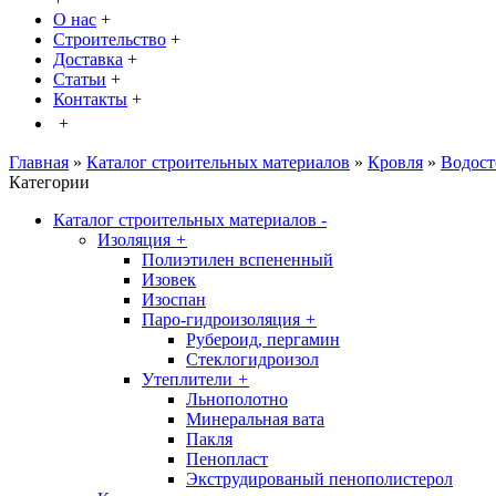
О нас
+
Строительство
+
Доставка
+
Статьи
+
Контакты
+
+
Главная
»
Каталог строительных материалов
»
Кровля
»
Водост
Категории
Каталог строительных материалов
-
Изоляция
+
Полиэтилен вспененный
Изовек
Изоспан
Паро-гидроизоляция
+
Рубероид, пергамин
Стеклогидроизол
Утеплители
+
Льнополотно
Минеральная вата
Пакля
Пенопласт
Экструдированый пенополистерол