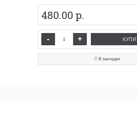
480.00 р.
-
+
КУПИ
В закладки